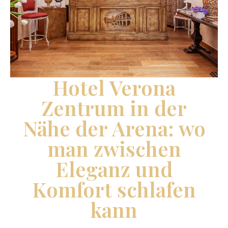
Hotel Verona
Zentrum in der
Nähe der Arena: wo
man zwischen
Eleganz und
Komfort schlafen
kann