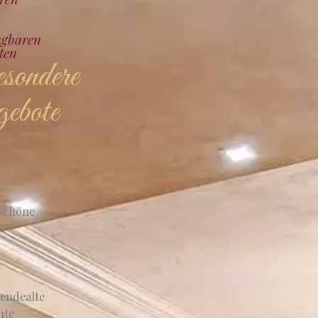
agbaren
ten
ondere
ebote
schöne
sendealte
hte