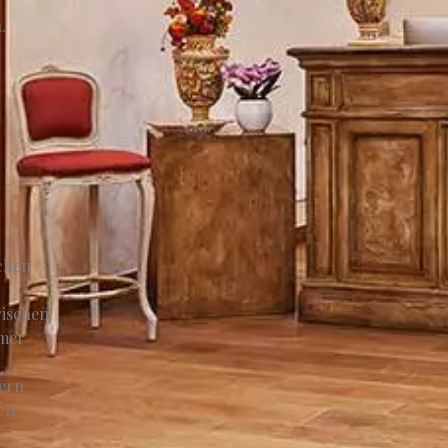
.
schen
rischen
mer
ern.
ch