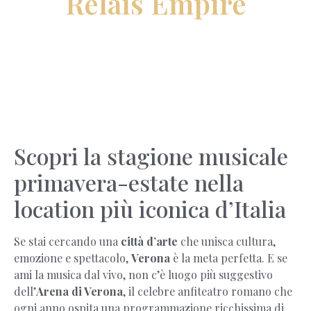
Relais Empire
Scopri la stagione musicale
primavera-estate nella
location più iconica d’Italia
Se stai cercando una
città d’arte
che unisca cultura,
emozione e spettacolo,
Verona
è la meta perfetta. E se
ami la musica dal vivo, non c’è luogo più suggestivo
dell’
Arena di Verona
, il celebre anfiteatro romano che
ogni anno ospita una programmazione ricchissima di