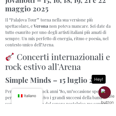
maggio 2025
Il “PalaJova Tour” torna nella sua versione più
spettacolare, e
Verona
non poteva mancare. Sei date da
tutto esaurito per uno degli artisti italiani più amati di
sempre. Un mix perfetto di energia, ritmo e poesia, nel
contesto unico dell’Arena.
Concerti internazionali e
rock estivo all’Arena
Simple Minds – 15 luglio 2025
Per gli amanti del rock anni ’80, un’occasione speciale
Italiano
per riascoltare dal vivo i grandi successi della band
scozzese. Una serata dal sapore nostalgico ma sempre
attuale, in una delle location più affascinanti del mondo.