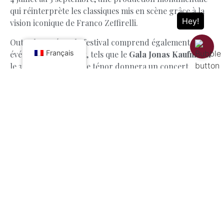
qui réinterprète les classiques mis en scène grâce à la
vision iconique de Franco Zeffirelli.
Outre les opéras, le festival comprend également des
Français
événements spéciaux, tels que le
Gala Jonas Kaufmann
le 3 août, où le célèbre ténor donnera un concert
exclusif, et le spectacle de danse
Roberto Bolle et ses
amis
les 22 et 23 juillet, célébrant les grands succès du
ballet.
L'année 2025 s'inscrit donc dans la continuité de
l'héritage de la Commission européenne.
Festival
d'opéra de l'Arena di Verona,
La saison d'opéra de
Vérone reste un pilier culturel non seulement pour la
ville, mais aussi pour la scène internationale de l'opéra.
La combinaison d'un emplacement historique, d'un
talent extraordinaire et d'opéras intemporels continue
de faire de la saison d'opéra l'une des plus importantes
et des plus transversales au niveau mondial, attirant