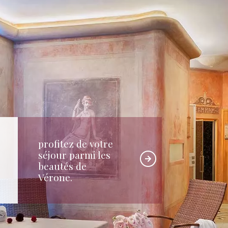
profitez de votre
séjour parmi les
beautés de
Vérone.