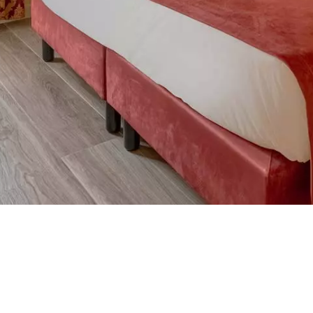
otel srls, VAT 04361060231
Politique de
européen Veneto Lavoro
| CIN