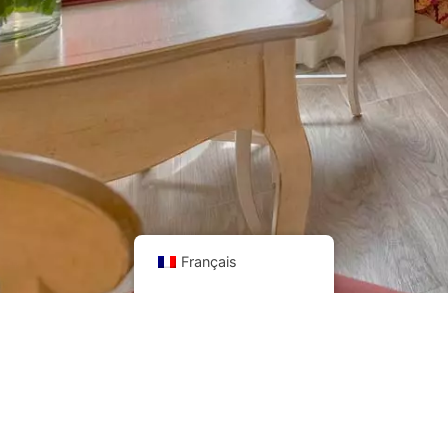
Français
Un thème de
HotelPro360
Propulsé par
Hôtel Guru
Gestione H
confidentialité
|
Politique en matière de cookies
|
Fonds social 
IT023091B4RV8ZIKSE