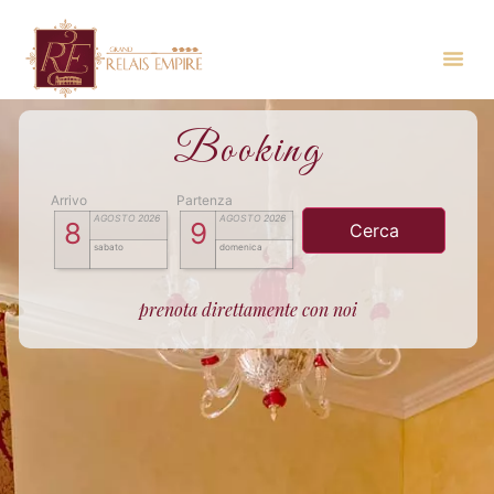
Booking
Arrivo
Partenza
AGOSTO
2026
AGOSTO
2026
8
9
sabato
domenica
prenota direttamente con noi