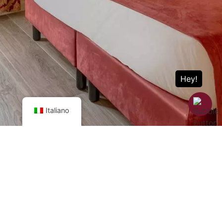
Italiano
A theme by
HotelPro360
Powered by
Hotel Guru
Gestione Hotel srls, P.IVA
04361060231
Privacy Policy
|
Cookie
Policy
|
Fondo Sociale Europeo